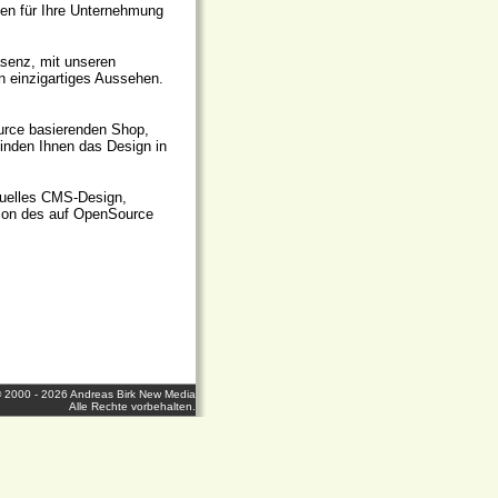
fen für Ihre Unternehmung
senz, mit unseren
 einzigartiges Aussehen.
ource basierenden Shop,
binden Ihnen das Design in
iduelles CMS-Design,
ation des auf OpenSource
© 2000 - 2026 Andreas Birk New Media
Alle Rechte vorbehalten.