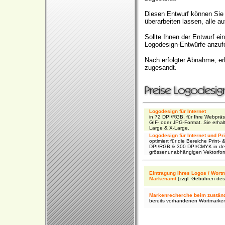
Diesen Entwurf können Sie b
überarbeiten lassen, alle 
Sollte Ihnen der Entwurf ei
Logodesign-Entwürfe anzufo
Nach erfolgter Abnahme, er
zugesandt.
Logodesign für Internet
in 72 DPI/RGB, für Ihre Webpräse
GIF- oder JPG-Format. Sie erhal
Large & X-Large.
Logodesign für Internet und Pri
optimiert für die Bereiche Print- 
DPI/RGB & 300 DPI/CMYK in den
grössenunabhängigen Vektorfor
Eintragung Ihres Logos / Wort
Markenamt
(zzgl. Gebühren de
Markenrecherche beim zuständ
bereits vorhandenen Wortmarke